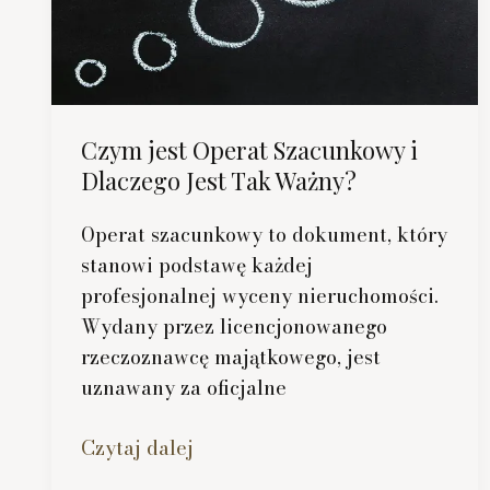
Czym jest Operat Szacunkowy i
Dlaczego Jest Tak Ważny?
Operat szacunkowy to dokument, który
stanowi podstawę każdej
profesjonalnej wyceny nieruchomości.
Wydany przez licencjonowanego
rzeczoznawcę majątkowego, jest
uznawany za oficjalne
Czym
Czytaj dalej
jest