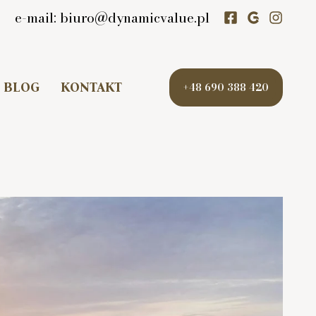
0
e-mail: biuro@dynamicvalue.pl
BLOG
KONTAKT
+48 690 388 420