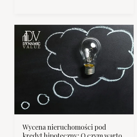
Operat
Szacunkowy
i
Dlaczego
Jest
Tak
Ważny?
Wycena nieruchomości pod
kredyt hipoteczny: O czym warto