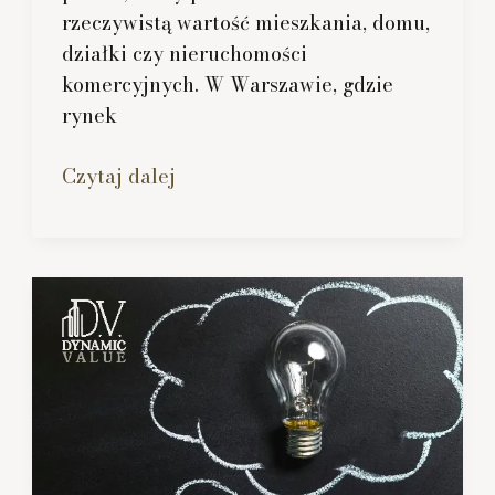
rzeczywistą wartość mieszkania, domu,
działki czy nieruchomości
komercyjnych. W Warszawie, gdzie
rynek
Profesjonalna
Czytaj dalej
wycena
nieruchomości
Warszawa
–
dlaczego
warto
skorzystać
z
usług
rzeczoznawcy?