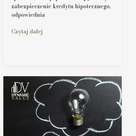
zabezpieczenie kredytu hipotecznego,
odpowiednia
Wycena
Czytaj dalej
działki
budowlanej
–
jakie
dokumenty
będą
wymagane?