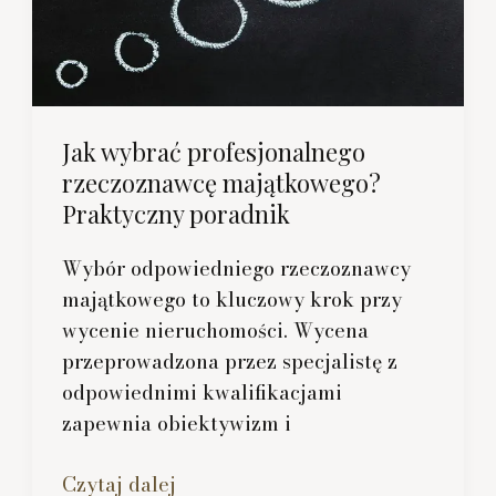
Jak wybrać profesjonalnego
rzeczoznawcę majątkowego?
Praktyczny poradnik
Wybór odpowiedniego rzeczoznawcy
majątkowego to kluczowy krok przy
wycenie nieruchomości. Wycena
przeprowadzona przez specjalistę z
odpowiednimi kwalifikacjami
zapewnia obiektywizm i
Jak
Czytaj dalej