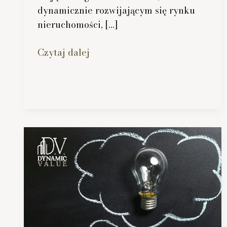
dynamicznie rozwijającym się rynku
nieruchomości, […]
Czym
Czytaj dalej
jest
operat
szacunkowy?