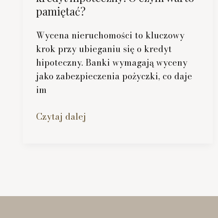
pamiętać?
Wycena nieruchomości to kluczowy
krok przy ubieganiu się o kredyt
hipoteczny. Banki wymagają wyceny
jako zabezpieczenia pożyczki, co daje
im
Wycena
Czytaj dalej
nieruchomości
pod
kredyt
hipoteczny:
O
czym
warto