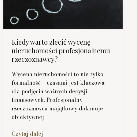
Kiedy warto zlecić wycenę
nieruchomości profesjonalnemu
rzeczoznawcy?
Wycena nieruchomości to nie tylko
formalność – czasami jest kluczowa
dla podjęcia ważnych decyzji
finansowych. Profesjonalny
rzeczoznawca majątkowy dokonuje
obiektywnej
Kiedy
Czytaj dalej