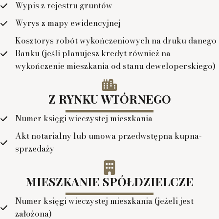
Wypis z rejestru gruntów
Wyrys z mapy ewidencyjnej
Kosztorys robót wykończeniowych na druku danego
Banku (jeśli planujesz kredyt również na
wykończenie mieszkania od stanu deweloperskiego)
Z RYNKU WTÓRNEGO
Numer księgi wieczystej mieszkania
Akt notarialny lub umowa przedwstępna kupna-
sprzedaży
MIESZKANIE SPÓŁDZIELCZE
Numer księgi wieczystej mieszkania (jeżeli jest
założona)