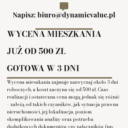
Napisz: biuro@dynamicvalue.pl
WYCENA MIESZKANIA
JUŻ OD 500 ZŁ
GOTOWA W 3 DNI
Wycena mieszkania zajmuje zazwyczaj około 3 dni
roboczych, a koszt zaczyna się od 500 zł. Czas
realizacji i ostateczna cena mogą jednak się różnić
– zależą od takich czynników, jak sytuacja prawna
nieruchomości, jej lokalizacja, poziom
skomplikowania analizy oraz potrzeba
dodatkowych dokumentów czy załączników (np.