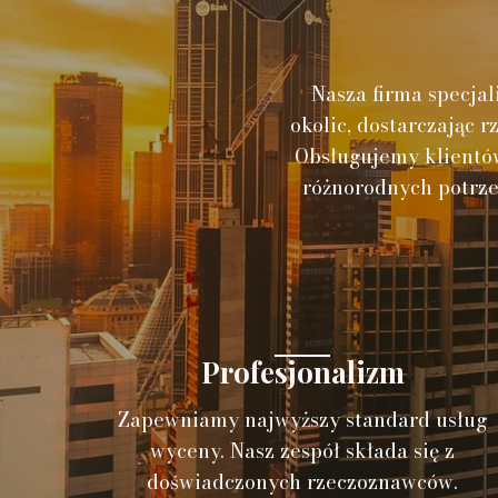
Nasza firma specjal
okolic, dostarczając 
Obsługujemy klientów
różnorodnych potrze
Profesjonalizm
Zapewniamy najwyższy standard usług
wyceny. Nasz zespół składa się z
doświadczonych rzeczoznawców.