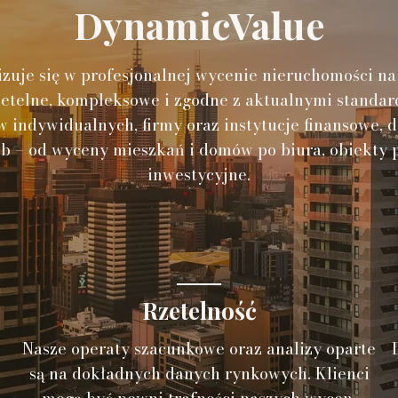
DynamicValue
izuje się w profesjonalnej wycenie nieruchomości n
rzetelne, kompleksowe i zgodne z aktualnymi standa
 indywidualnych, firmy oraz instytucje finansowe, d
b – od wyceny mieszkań i domów po biura, obiekty 
inwestycyjne.
Rzetelność
Nasze operaty szacunkowe oraz analizy oparte
są na dokładnych danych rynkowych. Klienci