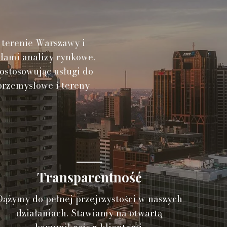
a terenie Warszawy i
rdami analizy rynkowe.
ostosowując usługi do
przemysłowe i tereny
Transparentność
Dążymy do pełnej przejrzystości w naszych
działaniach. Stawiamy na otwartą